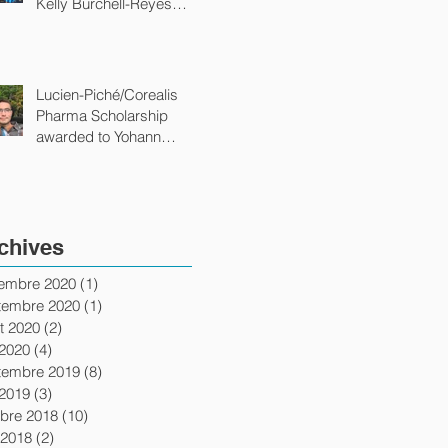
Kelly Burchell-Reyes
from the department of
chemistry of
Lucien-Piché/Corealis
Pharma Scholarship
awarded to Yohann
Gagné from the
department of chemistry
of
chives
embre 2020
(1)
1 post
tembre 2020
(1)
1 post
let 2020
(2)
2 posts
 2020
(4)
4 posts
tembre 2019
(8)
8 posts
 2019
(3)
3 posts
obre 2018
(10)
10 posts
 2018
(2)
2 posts