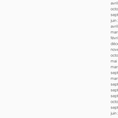
avri
oct
sep
juin
avri
mar
févr
déc
nov
oct
mai
mar
sep
mar
sep
sep
sep
oct
sep
juin