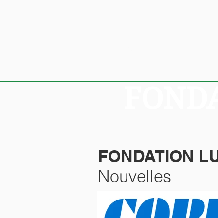
À propos
Nouv
Lucien Piché
Conseil d'a
FONDA
FONDATION LU
Nouvelles