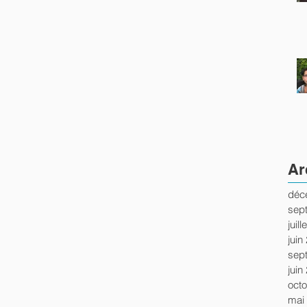
Ar
déc
sep
juil
juin
sep
juin
oct
mai