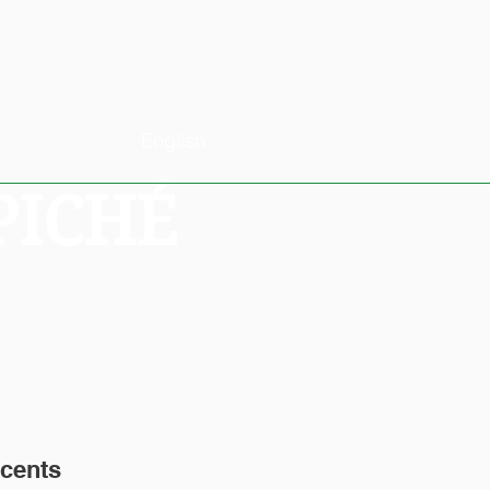
ires
Nous contacter
English
t dons
PICHÉ
cents