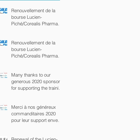
Renouvellement de la
bourse Lucien-
Piché/Corealis Pharma
(commandite Platine)
Renouvellement de la
bourse Lucien-
Piché/Corealis Pharma
(commandite Platine)
Many thanks to our
generous 2020 sponsors
for supporting the training
of the next generation of
chem
Merci à nos généreux
commanditaires 2020
pour leur support envers
la prochaine génération
de chimist
Renewal of the Lucien-