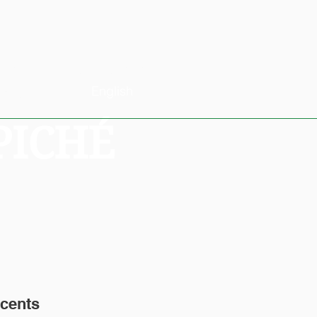
ires
Nous contacter
English
t dons
PICHÉ
cents