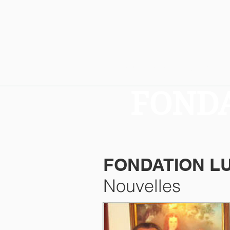
À propos
Nouv
Lucien Piché
Conseil d'a
FONDA
FONDATION LU
Nouvelles