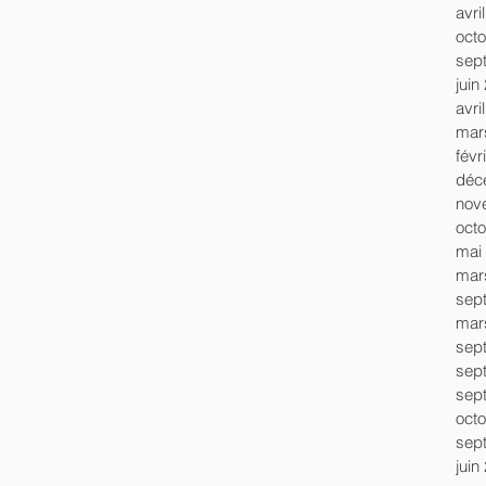
avri
oct
sep
juin
avri
mar
févr
déc
nov
oct
mai
mar
sep
mar
sep
sep
sep
oct
sep
juin