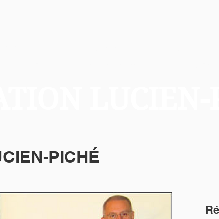
elles
Bourses
Commandita
dministration
Anciens boursiers
Commandites e
TION LUCIEN-
CIEN-PICHÉ
Ré