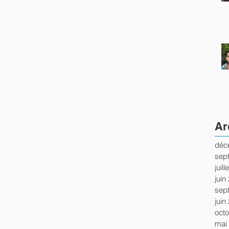
Ar
déc
sep
juil
juin
sep
juin
oct
mai