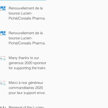
Renouvellement de la
bourse Lucien-
Piché/Corealis Pharma
(commandite Platine)
Renouvellement de la
bourse Lucien-
Piché/Corealis Pharma
(commandite Platine)
Many thanks to our
generous 2020 sponsors
for supporting the training
of the next generation of
chem
Merci à nos généreux
commanditaires 2020
pour leur support envers
la prochaine génération
de chimist
Renewal of the Lucien-