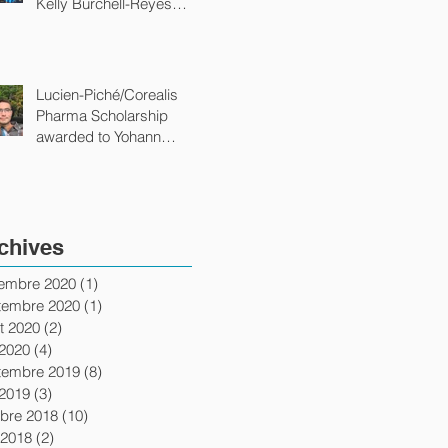
Kelly Burchell-Reyes
from the department of
chemistry of
Lucien-Piché/Corealis
Pharma Scholarship
awarded to Yohann
Gagné from the
department of chemistry
of
chives
embre 2020
(1)
1 post
tembre 2020
(1)
1 post
let 2020
(2)
2 posts
 2020
(4)
4 posts
tembre 2019
(8)
8 posts
 2019
(3)
3 posts
obre 2018
(10)
10 posts
 2018
(2)
2 posts