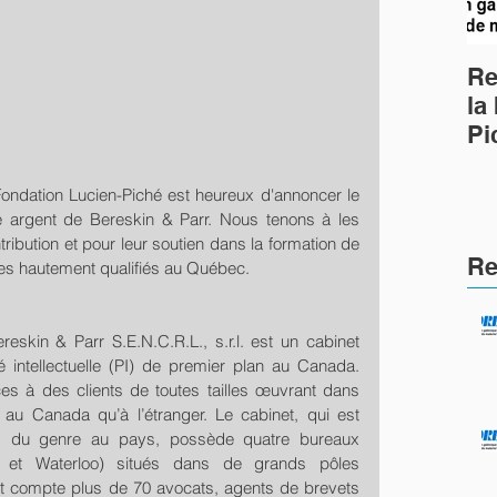
Re
la
Pi
Ph
(c
Fondation Lucien-Piché est heureux d'annoncer le 
 argent de Bereskin & Parr. Nous tenons à les 
ibution et pour leur soutien dans la formation de 
Re
tes hautement qualifiés au Québec.
skin & Parr S.E.N.C.R.L., s.r.l. est un cabinet 
é intellectuelle (PI) de premier plan au Canada. 
ces à des clients de toutes tailles œuvrant dans 
nt au Canada qu’à l’étranger. Le cabinet, qui est 
s du genre au pays, possède quatre bureaux 
a et Waterloo) situés dans de grands pôles 
 compte plus de 70 avocats, agents de brevets 