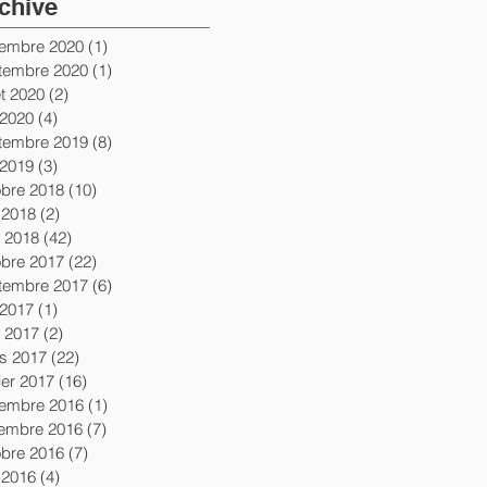
chive
of
embre 2020
(1)
1 post
tembre 2020
(1)
1 post
let 2020
(2)
2 posts
 2020
(4)
4 posts
tembre 2019
(8)
8 posts
 2019
(3)
3 posts
obre 2018
(10)
10 posts
 2018
(2)
2 posts
l 2018
(42)
42 posts
obre 2017
(22)
22 posts
tembre 2017
(6)
6 posts
 2017
(1)
1 post
l 2017
(2)
2 posts
s 2017
(22)
22 posts
ier 2017
(16)
16 posts
embre 2016
(1)
1 post
embre 2016
(7)
7 posts
obre 2016
(7)
7 posts
 2016
(4)
4 posts