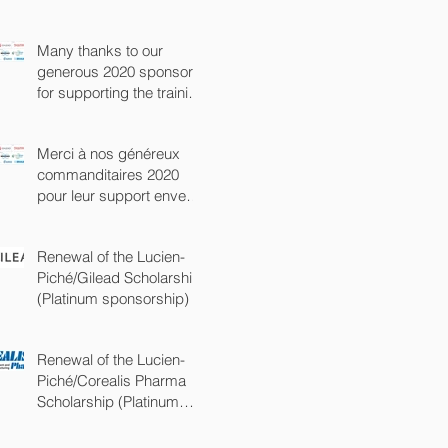
(commandite Platine)
Many thanks to our
generous 2020 sponsors
for supporting the training
of the next generation of
chem
Merci à nos généreux
commanditaires 2020
pour leur support envers
la prochaine génération
de chimist
Renewal of the Lucien-
Piché/Gilead Scholarship
(Platinum sponsorship)
Renewal of the Lucien-
Piché/Corealis Pharma
Scholarship (Platinum
sponsorship)