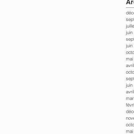
Ar
déc
sep
juil
juin
sep
juin
oct
mai
avri
oct
sep
juin
avri
mar
févr
déc
nov
oct
mai