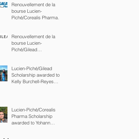
Renouvellement de la
bourse Lucien-
Piché/Corealis Pharma
(commandite Platine)
Renouvellement de la
bourse Lucien-
Piché/Gilead
(commandite Platine)
Lucien-Piché/Gilead
Scholarship awarded to
Kelly Burchell-Reyes
from the department of
chemistry of
Lucien-Piché/Corealis
Pharma Scholarship
awarded to Yohann
Gagné from the
department of chemistry