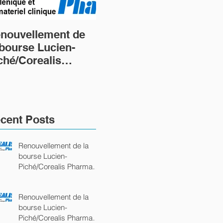
nouvellement de
Renouvellement de
Cré
 bourse Lucien-
la bourse Lucien-
nou
ché/Corealis
Piché/Corealis
Luc
arma
Pharma
Pic
ommandite Platine)
(commandite Platine)
Ph
cent Posts
Renouvellement de la
bourse Lucien-
Piché/Corealis Pharma
(commandite Platine)
Renouvellement de la
bourse Lucien-
Piché/Corealis Pharma