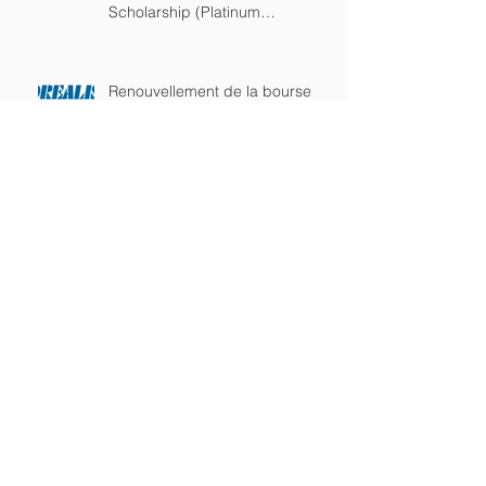
Scholarship (Platinum
sponsorship)
Renouvellement de la bourse
Lucien-Piché/Corealis Pharma
(commandite Platine)
Renouvellement de la bourse
Lucien-Piché/Gilead
(commandite Platine)
Lucien-Piché/Gilead
Scholarship awarded to Kelly
Burchell-Reyes from the
department of chemistry of