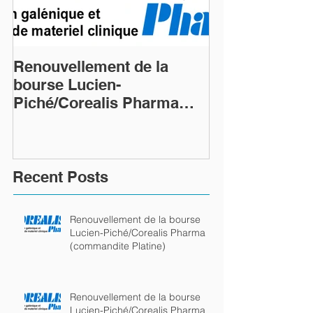
Renouvellement de la
Renouvellemen
bourse Lucien-
bourse Lucien
Piché/Corealis Pharma
Piché/Coreali
(commandite Platine)
(commandite P
Recent Posts
Renouvellement de la bourse
Lucien-Piché/Corealis Pharma
(commandite Platine)
Renouvellement de la bourse
Lucien-Piché/Corealis Pharma