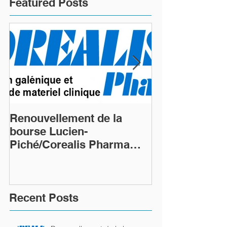
Featured Posts
Renouvellement de la
Renouvellemen
bourse Lucien-
bourse Lucien
Piché/Corealis Pharma
Piché/Coreali
(commandite Platine)
(commandite P
Recent Posts