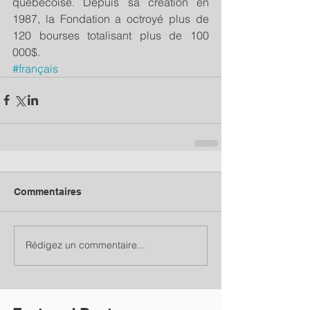
québécoise. Depuis sa création en 
1987, la Fondation a octroyé plus de 
120 bourses totalisant plus de 100 
000$.
#français
Commentaires
Rédigez un commentaire...