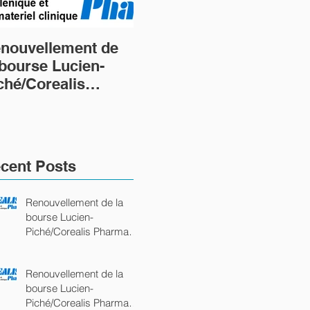
nouvellement de
Renouvellement de
Cré
 bourse Lucien-
la bourse Lucien-
nou
ché/Corealis
Piché/Corealis
Luc
arma
Pharma
Pic
ommandite Platine)
(commandite Platine)
Ph
cent Posts
Renouvellement de la
bourse Lucien-
Piché/Corealis Pharma
(commandite Platine)
Renouvellement de la
bourse Lucien-
Piché/Corealis Pharma