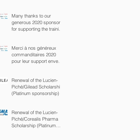
(commandite Platine)
Many thanks to our
generous 2020 sponsors
for supporting the training
of the next generation of
chem
Merci à nos généreux
commanditaires 2020
pour leur support envers
la prochaine génération
de chimist
Renewal of the Lucien-
Piché/Gilead Scholarship
(Platinum sponsorship)
Renewal of the Lucien-
Piché/Corealis Pharma
Scholarship (Platinum
sponsorship)