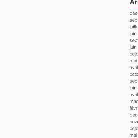
Ar
déc
sep
juil
juin
sep
juin
oct
mai
avri
oct
sep
juin
avri
mar
févr
déc
nov
oct
mai