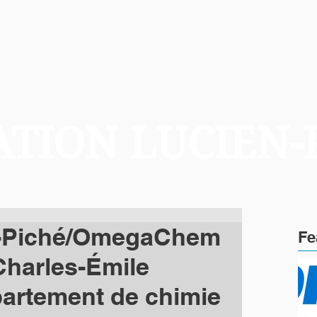
TION LUCIEN-
n-Piché/OmegaChem
Fe
Charles-Émile
artement de chimie