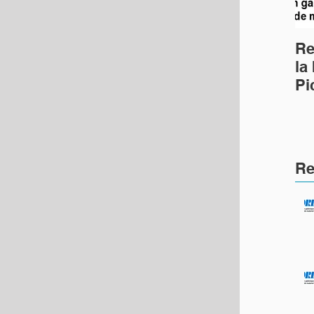
Re
la
Pi
Ph
(c
Re