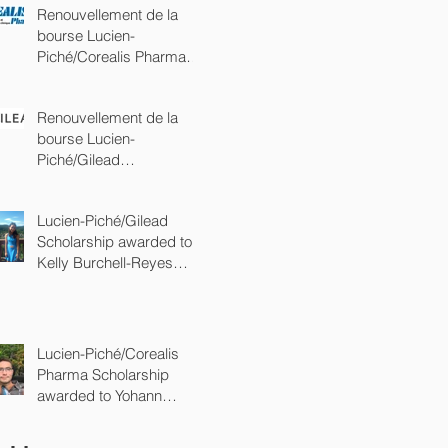
Renouvellement de la
bourse Lucien-
Piché/Corealis Pharma
(commandite Platine)
Renouvellement de la
bourse Lucien-
Piché/Gilead
(commandite Platine)
Lucien-Piché/Gilead
Scholarship awarded to
Kelly Burchell-Reyes
from the department of
chemistry of
Lucien-Piché/Corealis
Pharma Scholarship
awarded to Yohann
Gagné from the
department of chemistry