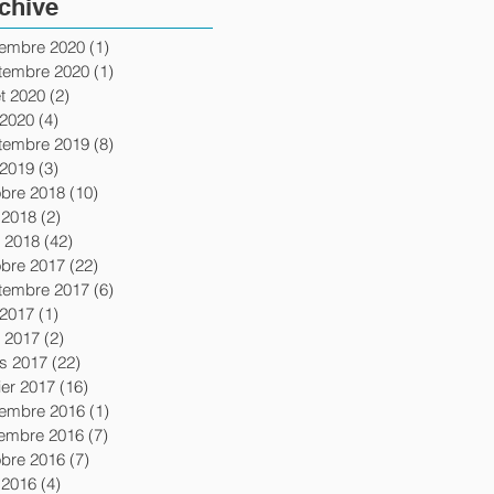
chive
of
embre 2020
(1)
1 post
tembre 2020
(1)
1 post
let 2020
(2)
2 posts
 2020
(4)
4 posts
tembre 2019
(8)
8 posts
 2019
(3)
3 posts
obre 2018
(10)
10 posts
 2018
(2)
2 posts
l 2018
(42)
42 posts
obre 2017
(22)
22 posts
tembre 2017
(6)
6 posts
 2017
(1)
1 post
l 2017
(2)
2 posts
s 2017
(22)
22 posts
ier 2017
(16)
16 posts
embre 2016
(1)
1 post
embre 2016
(7)
7 posts
obre 2016
(7)
7 posts
 2016
(4)
4 posts