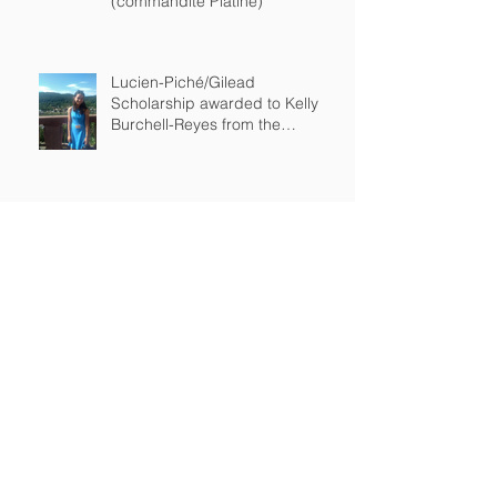
(commandite Platine)
Lucien-Piché/Gilead
Scholarship awarded to Kelly
Burchell-Reyes from the
department of chemistry of
Lucien-Piché/Corealis Pharma
Scholarship awarded to Yohann
Gagné from the department of
chemistry of
Archive
décembre 2020
(1)
1 post
septembre 2020
(1)
1 post