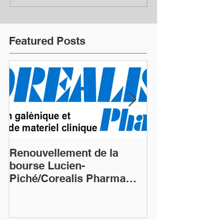
Featured Posts
Renouvellement de la
Renouvellemen
bourse Lucien-
bourse Lucien
Piché/Corealis Pharma
Piché/Coreali
(commandite Platine)
(commandite P