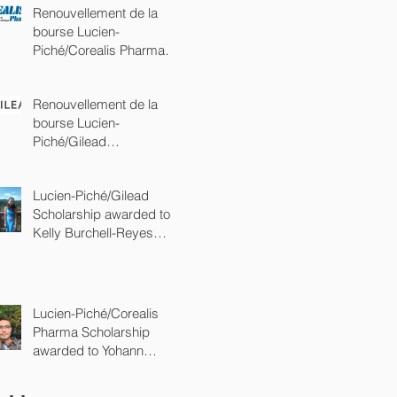
Renouvellement de la
bourse Lucien-
Piché/Corealis Pharma
(commandite Platine)
Renouvellement de la
bourse Lucien-
Piché/Gilead
(commandite Platine)
Lucien-Piché/Gilead
Scholarship awarded to
Kelly Burchell-Reyes
from the department of
chemistry of
Lucien-Piché/Corealis
Pharma Scholarship
awarded to Yohann
Gagné from the
department of chemistry