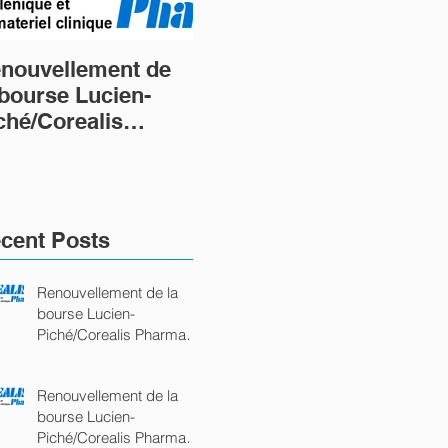
nouvellement de
Renouvellement de
Cré
 bourse Lucien-
la bourse Lucien-
nou
ché/Corealis
Piché/Corealis
Luc
arma
Pharma
Pic
ommandite Platine)
(commandite Platine)
Ph
cent Posts
Renouvellement de la
bourse Lucien-
Piché/Corealis Pharma
(commandite Platine)
Renouvellement de la
bourse Lucien-
Piché/Corealis Pharma