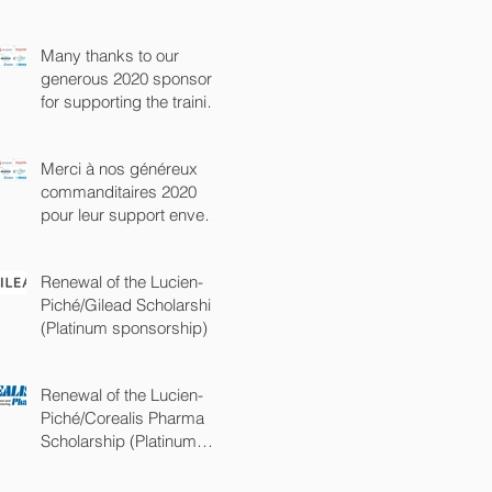
(commandite Platine)
Many thanks to our
generous 2020 sponsors
for supporting the training
of the next generation of
chem
Merci à nos généreux
commanditaires 2020
pour leur support envers
la prochaine génération
de chimist
Renewal of the Lucien-
Piché/Gilead Scholarship
(Platinum sponsorship)
Renewal of the Lucien-
Piché/Corealis Pharma
Scholarship (Platinum
sponsorship)