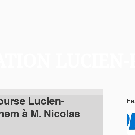
TION LUCIEN-
ourse Lucien-
Fe
em à M. Nicolas