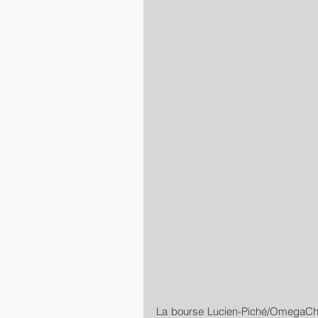
La bourse Lucien-Piché/OmegaChe