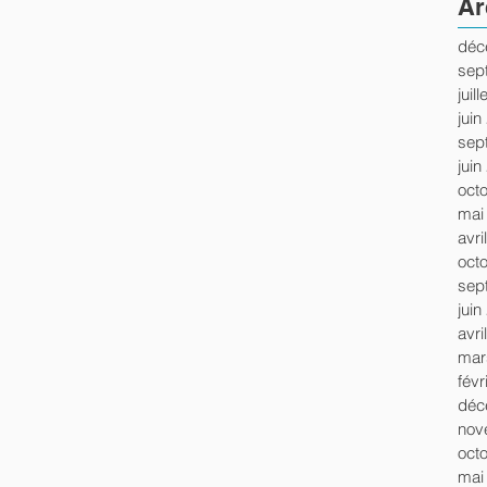
Ar
déc
sep
juil
juin
sep
juin
oct
mai
avri
oct
sep
juin
avri
mar
févr
déc
nov
oct
mai