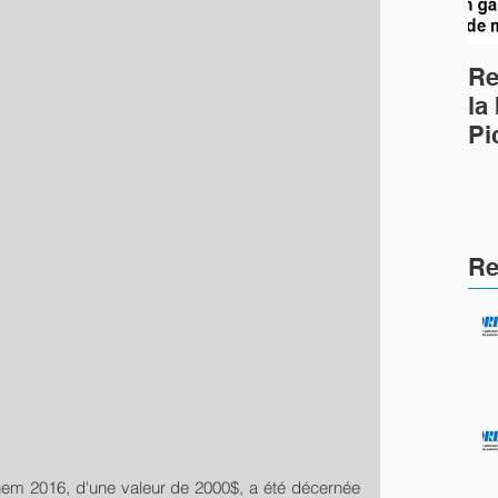
Re
la
Pi
Ph
(c
Re
m 2016, d'une valeur de 2000$, a été décernée 