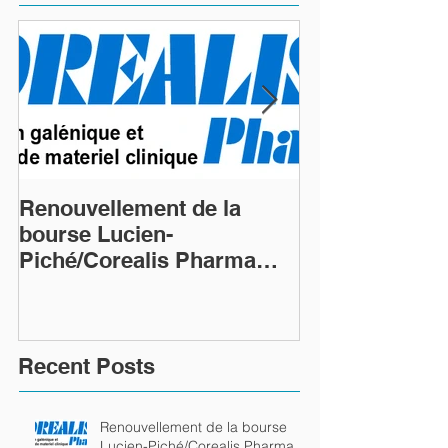
Renouvellement de la
Renouvellemen
bourse Lucien-
bourse Lucien
Piché/Corealis Pharma
Piché/Coreali
(commandite Platine)
(commandite P
Recent Posts
Renouvellement de la bourse
Lucien-Piché/Corealis Pharma